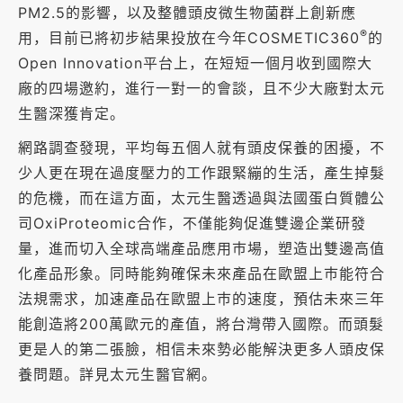
PM2.5的影響，以及整體頭皮微生物菌群上創新應
®
用，目前已將初步結果投放在今年COSMETIC360
的
Open Innovation平台上，在短短一個月收到國際大
廠的四場邀約，進行一對一的會談，且不少大廠對太元
生醫深獲肯定。
網路調查發現，平均每五個人就有頭皮保養的困擾，不
少人更在現在過度壓力的工作跟緊繃的生活，產生掉髮
的危機，而在這方面，太元生醫透過與法國蛋白質體公
司OxiProteomic合作，不僅能夠促進雙邊企業研發
量，進而切入全球高端產品應用市場，塑造出雙邊高值
化產品形象。同時能夠確保未來產品在歐盟上市能符合
法規需求，加速產品在歐盟上市的速度，預估未來三年
能創造將200萬歐元的產值，將台灣帶入國際。而頭髮
更是人的第二張臉，相信未來勢必能解決更多人頭皮保
養問題。詳見太元生醫官網。