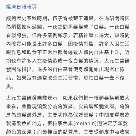
經濟日報報導
談到歷史春秋時期，伍子胥被楚王追殺，在過昭關時因
為煩惱如何過關，一夜之間黑髮變成了白髮。一夜白髮
看似誇張，但許多案例顯示，若精神壓力過大，短時間
內確實可能長出許多白髮，因疫情影響，許多人因生活
跟作息和飲食不正常也都會導致人體內自由基上升，近
期也有許多人在疫情造成一夜白髮的情況，太元生醫研
發團隊指出，過多的自由基會使身體開始出現老化徵
兆，如果沒有適當改善生活習慣，恐怕白髮一去不復
黑。
太元生醫研發團隊表示，如果我們把一根頭髮橫剖放大
來看，會發現頭髮分為角質層、皮質層和髓質層。角質
層為頭髮最外層，主要功能為保護頭髮；中間皮質層為
製造髮色的地方，麥拉寧色素(melanin)則決定了頭髮
顏色的深淺；而最裡面的髓質層，主要從頭皮中吸收營