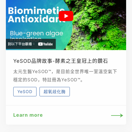
YeSOD品牌故事-酵素之王皇冠上的鑽石
太元生醫YeSOD™，是目前全世界唯一室溫空氣下
穩定的SOD，特註冊為YeSOD™。
YeSOD
超氧歧化酶
Learn more