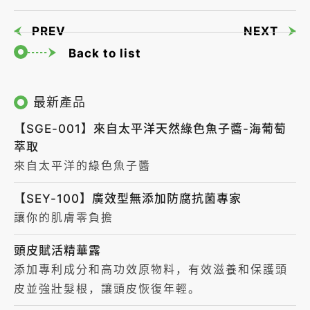
PREV
NEXT
Back to list
最新產品
【SGE-001】來自太平洋天然綠色魚子醬-海葡萄
萃取
來自太平洋的綠色魚子醬
【SEY-100】廣效型無添加防腐抗菌專家
讓你的肌膚零負擔
頭皮賦活精華露
添加專利成分和⾼功效原物料，有效滋養和保護頭
⽪並強壯髮根，讓頭⽪恢復年輕。